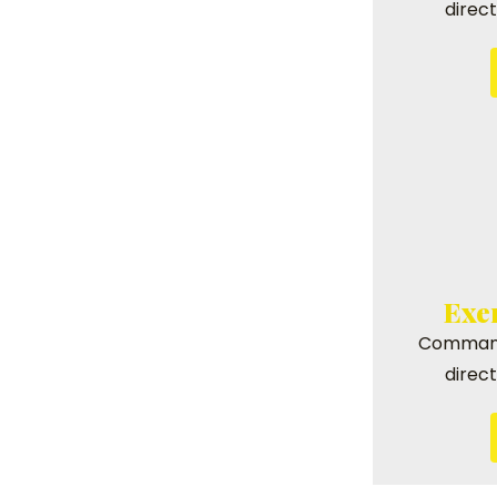
direc
Exe
Command
direc