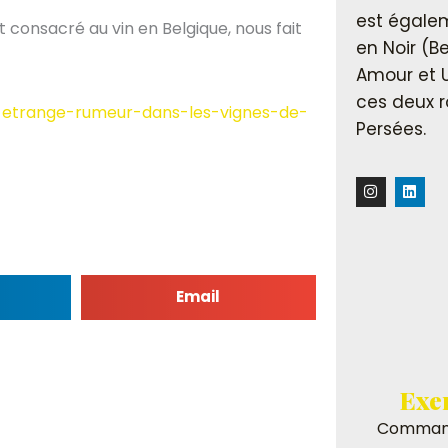
est égalem
t consacré au vin en Belgique, nous fait
en Noir (B
Amour et 
ces deux r
e-etrange-rumeur-dans-les-vignes-de-
Persées.
I
L
n
i
s
n
t
k
a
e
g
d
r
i
a
n
Email
m
Exe
Command