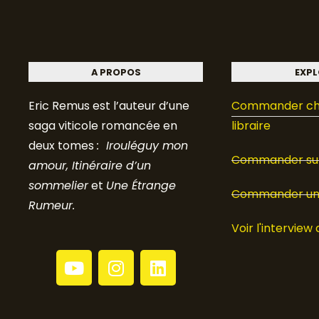
A PROPOS
EXPL
Eric Remus est l’auteur d’une
Commander ch
saga viticole romancée en
libraire
deux tomes
: Irouléguy mon
Commander sur
amour, Itinéraire d’un
sommelier
et
Une Étrange
Commander un 
Rumeur.
Voir l'interview 
Y
I
L
o
n
i
u
s
n
t
t
k