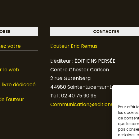
ORER
CONTACTER
ez votre
L'auteur Eric Remus
L’éditeur : ÉDITIONS PERSÉE
 le web
Centre Chester Carlson
2 rue Gutenberg
livre dédicacé
44980 Sainte-Luce-sur-Loire
Tel : 02 40 75 90 95
de l'auteur
Communication@editions-persee.fr
Pour offrir
les cookies
de consenti
que le comp
pas consent
certaines c