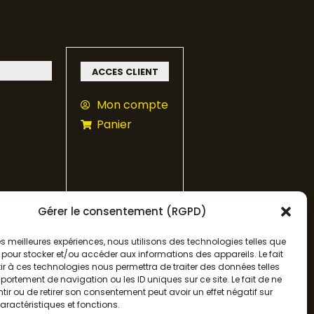
ACCES CLIENT
Mon compte
Panier
Gérer le consentement (RGPD)
 les meilleures expériences, nous utilisons des technologies telles que
 pour stocker et/ou accéder aux informations des appareils. Le fait
r à ces technologies nous permettra de traiter des données telles
ortement de navigation ou les ID uniques sur ce site. Le fait de ne
ir ou de retirer son consentement peut avoir un effet négatif sur
aractéristiques et fonctions.