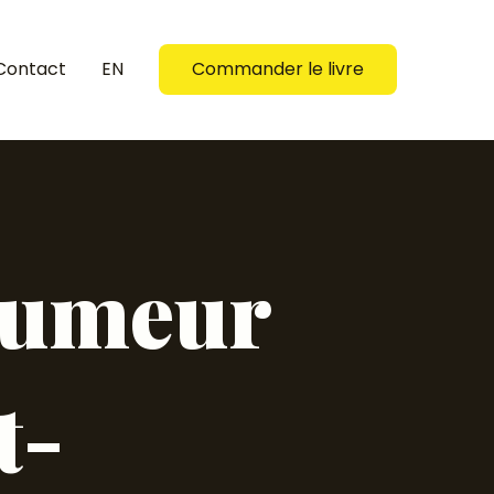
Contact
EN
Commander le livre
 rumeur
t-