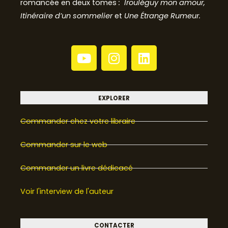
romancée en deux tomes
: Irouléguy mon amour,
Itinéraire d’un sommelier
et
Une Étrange Rumeur.
Y
I
L
o
n
i
u
s
n
t
t
k
u
a
e
EXPLORER
b
g
d
Commander chez votre libraire
e
r
i
a
n
Commander sur le web
m
Commander un livre dédicacé
Voir l'interview de l'auteur
CONTACTER