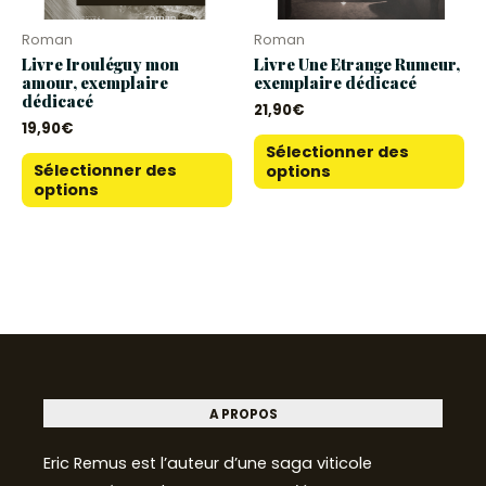
Roman
Roman
Livre Irouléguy mon
Livre Une Etrange Rumeur,
amour, exemplaire
exemplaire dédicacé
dédicacé
21,90
€
19,90
€
Sélectionner des
Sélectionner des
options
options
A PROPOS
Eric Remus est l’auteur d’une saga viticole