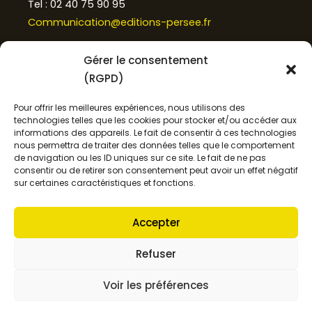
Tel : 02 40 75 90 95
Communication@editions-persee.fr
Gérer le consentement
(RGPD)
ACCES CLIENT
Pour offrir les meilleures expériences, nous utilisons des
Mon compte
technologies telles que les cookies pour stocker et/ou accéder aux
informations des appareils. Le fait de consentir à ces technologies
Panier
nous permettra de traiter des données telles que le comportement
de navigation ou les ID uniques sur ce site. Le fait de ne pas
consentir ou de retirer son consentement peut avoir un effet négatif
sur certaines caractéristiques et fonctions.
Mentions légales
Conditions générales de vente
Accepter
Déclaration de confidentialité
Refuser
Voir les préférences
Copyright 2026
- Irouleguy Mon Amour