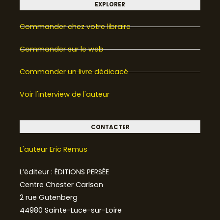
u
a
e
EXPLORER
b
g
d
Commander chez votre libraire
e
r
i
a
n
Commander sur le web
m
Commander un livre dédicacé
Voir l'interview de l'auteur
CONTACTER
L'auteur Eric Remus
L’éditeur : ÉDITIONS PERSÉE
Centre Chester Carlson
2 rue Gutenberg
44980 Sainte-Luce-sur-Loire