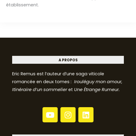
établissement.
A PROPOS
Eric Remus est l’auteur d’une saga viticole
romancée en deux tomes
: Irouléguy mon amour,
Itinéraire d’un sommelier
et
Une Étrange Rumeur.
Y
I
L
o
n
i
u
s
n
t
t
k