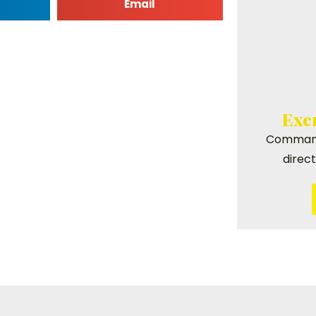
Email
Exe
Command
direc