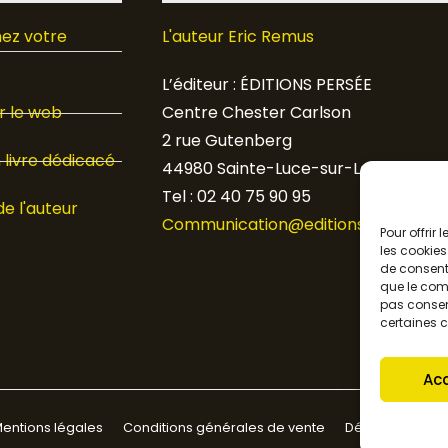
ez votre
L'auteur Eric Remus
L’éditeur : ÉDITIONS PERSÉE
 le web
Centre Chester Carlson
2 rue Gutenberg
livre dédicacé
44980 Sainte-Luce-sur-Loire
Tel : 02 40 75 90 95
de l'auteur
Communication@editions-persee.fr
Pour offrir
les cookies
de consenti
que le comp
pas consent
certaines c
Ac
entions légales
Conditions générales de vente
Déclaration de c