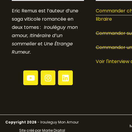
Eric Remus est l’auteur d’une
Commander ch
saga viticole romancée en
libraire
deux tomes
: Irouléguy mon
Commander sur
amour, Itinéraire d’un
sommelier
et
Une Étrange
Commander un 
Rumeur.
Voir l'interview 
Y
I
L
o
n
i
u
s
n
t
t
k
u
a
e
b
g
d
e
r
i
Copyright 2026
- Irouleguy Mon Amour
a
n
M
Site créé par
Marlie Digital