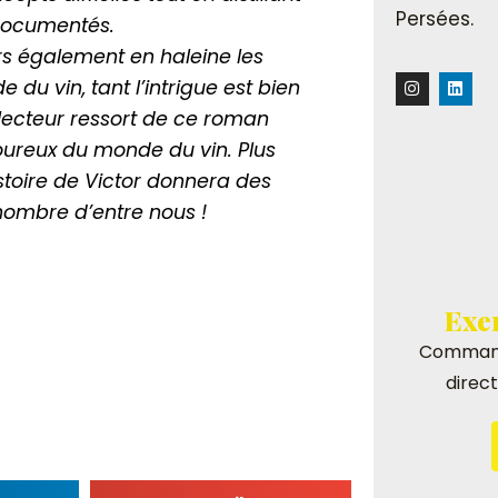
Persées.
 documentés.
rs également en haleine les
I
L
du vin, tant l’intrigue est bien
n
i
s
n
 lecteur ressort de ce roman
t
k
a
e
oureux du monde du vin. Plus
g
d
r
i
stoire de Victor donnera des
a
n
nombre d’entre nous !
m
Exe
Command
direc