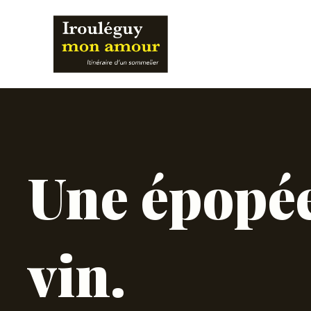
Aller
au
contenu
Une épopée
vin.