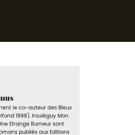
emus
ent le co-auteur des Bleux
elfond 1998). Irouléguy Mon
Une Etrange Rumeur sont
omans publiés aux Editions