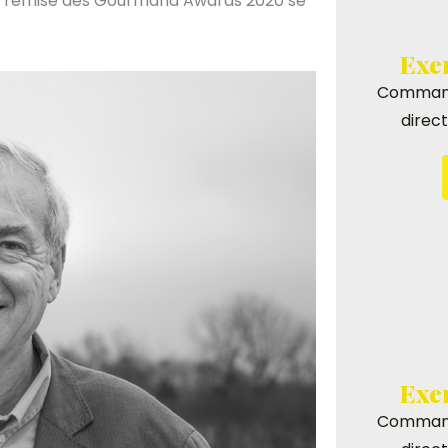
de remise des Gourmand Awards 2020 se
Exe
Command
direc
Exe
Command