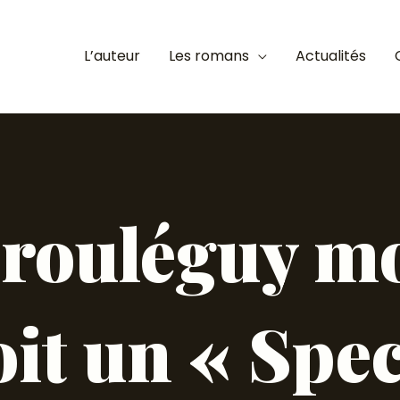
L’auteur
Les romans
Actualités
Irouléguy m
it un « Spec