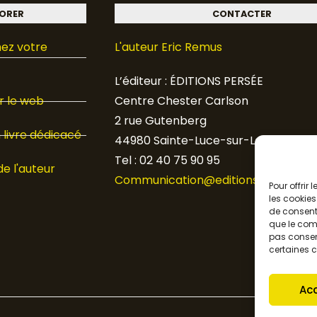
ORER
CONTACTER
ez votre
L'auteur Eric Remus
L’éditeur : ÉDITIONS PERSÉE
 le web
Centre Chester Carlson
2 rue Gutenberg
livre dédicacé
44980 Sainte-Luce-sur-Loire
Tel : 02 40 75 90 95
de l'auteur
Communication@editions-persee.fr
Pour offrir
les cookies
de consenti
que le comp
pas consent
certaines c
Ac