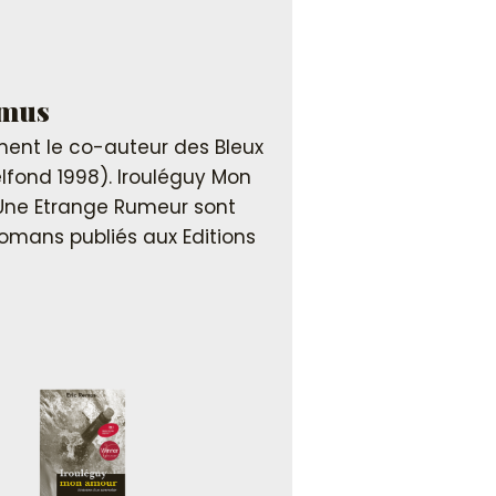
emus
ent le co-auteur des Bleux
elfond 1998). Irouléguy Mon
Une Etrange Rumeur sont
omans publiés aux Editions