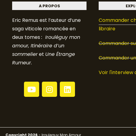
A PROPOS
EXPL
Eric Remus est l’auteur d’une
Commander ch
saga viticole romancée en
libraire
deux tomes
: Irouléguy mon
Commander sur
amour, Itinéraire d’un
sommelier
et
Une Étrange
Commander un 
Rumeur.
Voir l'interview 
Y
I
L
o
n
i
u
s
n
t
t
k
u
a
e
b
g
d
e
r
i
Copyright 2026
- Irouleguy Mon Amour