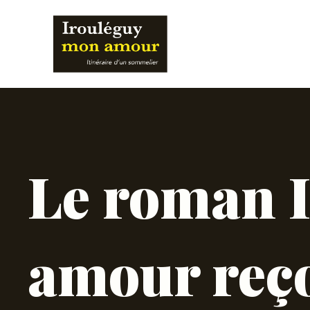
Aller
au
contenu
Le roman 
amour reço