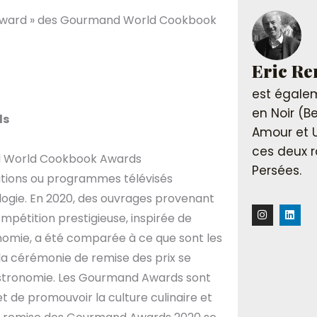
 Award » des Gourmand World Cookbook
Eric R
est égalem
en Noir (B
ds
Amour et 
ces deux r
nd World Cookbook Awards
Persées.
tions ou programmes télévisés
logie. En 2020, des ouvrages provenant
I
L
mpétition prestigieuse, inspirée de
n
i
s
n
ronomie, a été comparée à ce que sont les
t
k
a
e
a cérémonie de remise des prix se
g
d
r
i
 gastronomie. Les Gourmand Awards sont
a
n
m
t de promouvoir la culture culinaire et