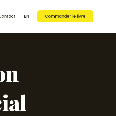
Contact
EN
Commander le livre
on
ial