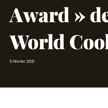
Award » d
World Coo
5 février 2021